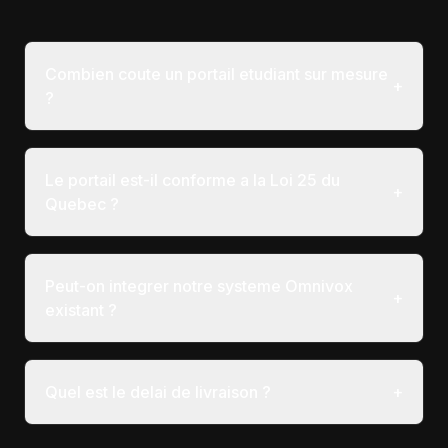
Combien coute un portail etudiant sur mesure
+
?
Le portail est-il conforme a la Loi 25 du
+
Quebec ?
Peut-on integrer notre systeme Omnivox
+
existant ?
Quel est le delai de livraison ?
+